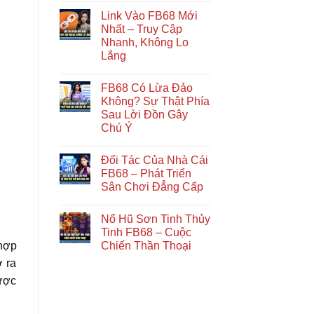
Link Vào FB68 Mới
Nhất – Truy Cập
Nhanh, Không Lo Lắng
FB68 Có Lừa Đảo
Không? Sự Thật Phía
Sau Lời Đồn Gây Chú Ý
Đối Tác Của Nhà Cái
FB68 – Phát Triển Sân
Chơi Đẳng Cấp
Nổ Hũ Sơn Tinh Thủy
Tinh FB68 – Cuộc
Chiến Thần Thoại
hiệu
 hội
hộp,