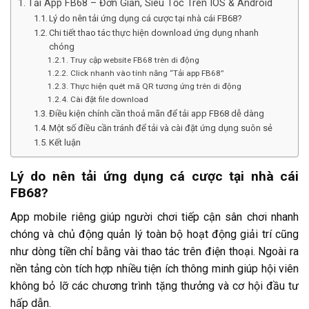
Tải App FB68 – Đơn Giản, Siêu Tốc Trên IOS & Android
Lý do nên tải ứng dụng cá cược tại nhà cái FB68?
Chi tiết thao tác thực hiện download ứng dụng nhanh
chóng
Truy cập website FB68 trên di động
Click nhanh vào tính năng “Tải app FB68”
Thực hiện quét mã QR tương ứng trên di động
Cài đặt file download
Điều kiện chính cần thoả mãn để tải app FB68 dễ dàng
Một số điều cần tránh để tải và cài đặt ứng dụng suôn sẻ
Kết luận
Lý do nên tải ứng dụng cá cược tại nhà cái
FB68?
App mobile riêng giúp người chơi tiếp cận sân chơi nhanh
chóng và chủ động quản lý toàn bộ hoạt động giải trí cũng
như dòng tiền chỉ bằng vài thao tác trên điện thoại. Ngoài ra
nền tảng còn tích hợp nhiều tiện ích thông minh giúp hội viên
không bỏ lỡ các chương trình tặng thưởng và cơ hội đầu tư
hấp dẫn.