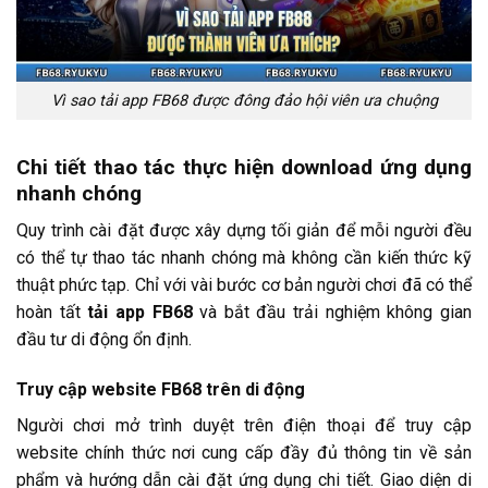
Vì sao tải app FB68 được đông đảo hội viên ưa chuộng
Chi tiết thao tác thực hiện download ứng dụng
nhanh chóng
Quy trình cài đặt được xây dựng tối giản để mỗi người đều
có thể tự thao tác nhanh chóng mà không cần kiến thức kỹ
thuật phức tạp. Chỉ với vài bước cơ bản người chơi đã có thể
hoàn tất
tải app FB68
và bắt đầu trải nghiệm không gian
đầu tư di động ổn định.
Truy cập website FB68 trên di động
Người chơi mở trình duyệt trên điện thoại để truy cập
website chính thức nơi cung cấp đầy đủ thông tin về sản
phẩm và hướng dẫn cài đặt ứng dụng chi tiết. Giao diện di