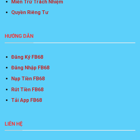
Miễn Trừ Trách Nhiệm
Quyền Riêng Tư
HƯỚNG DẪN
Đăng Ký FB68
Đăng Nhập FB68
Nạp Tiền FB68
Rút Tiền FB68
Tải App FB68
LIÊN HỆ