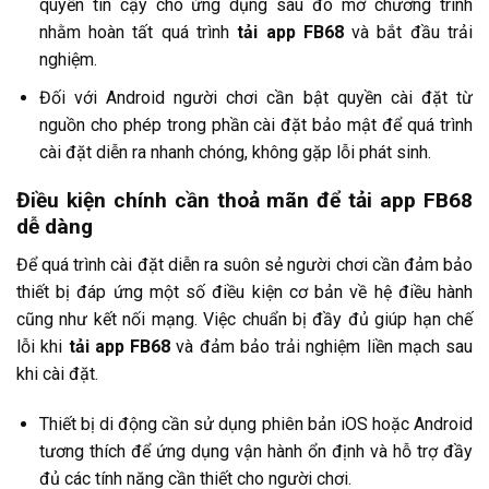
quyền tin cậy cho ứng dụng sau đó mở chương trình
nhằm hoàn tất quá trình
tải app FB68
và bắt đầu trải
nghiệm.
Đối với Android người chơi cần bật quyền cài đặt từ
nguồn cho phép trong phần cài đặt bảo mật để quá trình
cài đặt diễn ra nhanh chóng, không gặp lỗi phát sinh.
Điều kiện chính cần thoả mãn để tải app FB68
dễ dàng
Để quá trình cài đặt diễn ra suôn sẻ người chơi cần đảm bảo
thiết bị đáp ứng một số điều kiện cơ bản về hệ điều hành
cũng như kết nối mạng. Việc chuẩn bị đầy đủ giúp hạn chế
lỗi khi
tải app FB68
và đảm bảo trải nghiệm liền mạch sau
khi cài đặt.
Thiết bị di động cần sử dụng phiên bản iOS hoặc Android
tương thích để ứng dụng vận hành ổn định và hỗ trợ đầy
đủ các tính năng cần thiết cho người chơi.