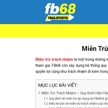
Skip
to
content
Miễn Trừ
Miễn trừ trách nhiệm
là một trong những n
tham gia. FB68 còn xây dựng hệ thống quy đị
quyền lợi cũng như trách nhiệm đi kèm trong
MỤC LỤC BÀI VIẾT:
Miễn Trừ Trách Nhiệm – Quy Định Hiện Hà
Quy định về miễn trừ áp dụng tại FB68 là gì
Điều khoản về miễn trừ trách nhiệm của nh