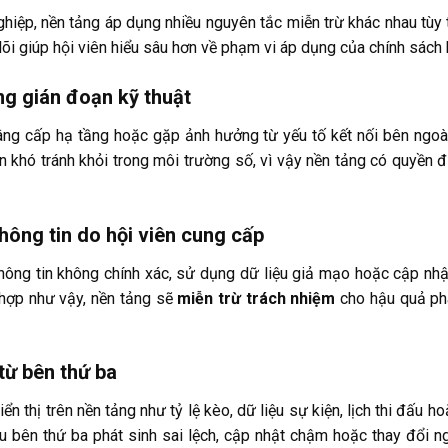
iệp, nền tảng áp dụng nhiều nguyên tắc miễn trừ khác nhau tùy 
õi giúp hội viên hiểu sâu hơn về phạm vi áp dụng của chính sách 
ng gián đoạn kỹ thuật
âng cấp hạ tầng hoặc gặp ảnh hưởng từ yếu tố kết nối bên ngoài,
n khó tránh khỏi trong môi trường số, vì vậy nền tảng có quyền
thông tin do hội viên cung cấp
thông tin không chính xác, sử dụng dữ liệu giả mạo hoặc cập nh
 hợp như vậy, nền tảng sẽ
miễn trừ trách nhiệm
cho hậu quả phá
từ bên thứ ba
iển thị trên nền tảng như tỷ lệ kèo, dữ liệu sự kiện, lịch thi đấu 
ệu bên thứ ba phát sinh sai lệch, cập nhật chậm hoặc thay đổi n