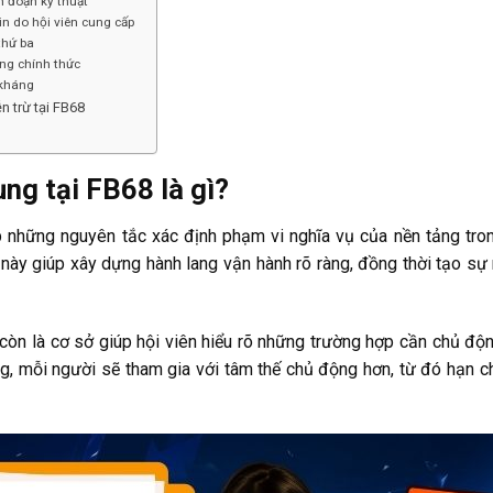
n đoạn kỹ thuật
in do hội viên cung cấp
thứ ba
ông chính thức
 kháng
n trừ tại FB68
ng tại FB68 là gì?
 những nguyên tắc xác định phạm vi nghĩa vụ của nền tảng tro
này giúp xây dựng hành lang vận hành rõ ràng, đồng thời tạo sự m
 còn là cơ sở giúp hội viên hiểu rõ những trường hợp cần chủ độn
ng, mỗi người sẽ tham gia với tâm thế chủ động hơn, từ đó hạn 