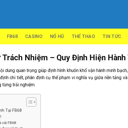
FB68
CASINO
NỔ HŨ
THỂ THAO
TIN TỨC
 Trách Nhiệm – Quy Định Hiện Hành
ội dung quan trọng giúp định hình khuôn khổ vận hành minh bạch, 
nh chi tiết, phân định cụ thể phạm vi nghĩa vụ giữa nền tảng và 
 từng trải nghiệm.
nh Tại FB68
?
à cái FB68