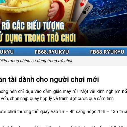
iểu tượng chính sử dụng trong trò chơi
ần tài dành cho người chơi mới
hông nên chỉ dựa vào cảm giác may rủi. Một vài kinh nghiệm
nổ
vốn, chọn nhịp quay hợp lý và tránh đặt cược quá cảm tính.
gười chơi thường thử quay vào 1h – 4h sáng hoặc 11h – 13h trư