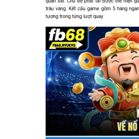
quan sát. Chủ đề phát tài được thể hiện q
trâu vàng. Kết cấu game gồm 5 hàng ngan
tượng trong từng lượt quay.