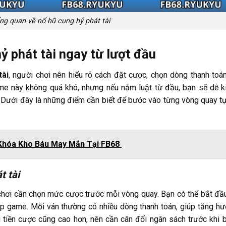
ng quan về nổ hũ cung hỷ phát tài
 phát tài ngay từ lượt đầu
tài
, người chơi nên hiểu rõ cách đặt cược, chọn dòng thanh toá
me này không quá khó, nhưng nếu nắm luật từ đầu, bạn sẽ dễ 
. Dưới đây là những điểm cần biết để bước vào từng vòng quay tự
 Khóa Kho Báu May Mắn Tại FB68
t tài
 chơi cần chọn mức cược trước mỗi vòng quay. Bạn có thể bắt đầ
 game. Mỗi ván thường có nhiều dòng thanh toán, giúp tăng h
g tiền cược cũng cao hơn, nên cần cân đối ngân sách trước khi