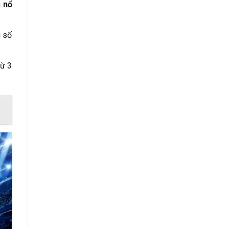
g
nổ
g số
Từ 3