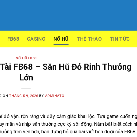
FB68
CASINO
NỔ HŨ
THỂ THAO
TIN TỨC
NỔ HŨ FB68
Tài FB68 – Săn Hũ Đỏ Rinh Thưởng
Lớn
D ON
THÁNG 5 9, 2026
BY
ADMINATQ
í đỏ vận, rộn ràng và đầy cảm giác khai lộc. Tựa game cuốn n
ay mắn và nhịp săn thưởng cực kỳ sôi động. Nắm bắt biết cách 
 hưởng trọn vẹn hơn, bạn đừng bỏ qua bài viết bên dưới của FB68.