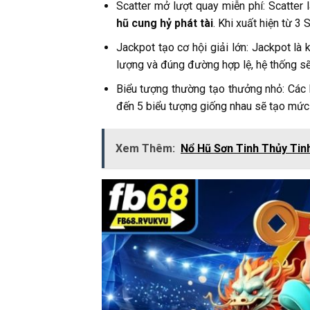
Scatter mở lượt quay miễn phí: Scatter 
hũ cung hỷ phát tài
. Khi xuất hiện từ 3 
Jackpot tạo cơ hội giải lớn: Jackpot là
lượng và đúng đường hợp lệ, hệ thống sẽ 
Biểu tượng thường tạo thưởng nhỏ: Các 
đến 5 biểu tượng giống nhau sẽ tạo mức
Xem Thêm:
Nổ Hũ Sơn Tinh Thủy Tin