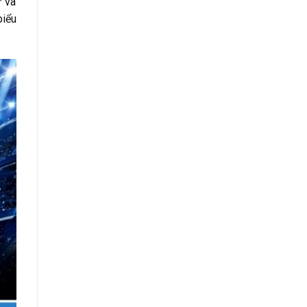
ừ và
biểu