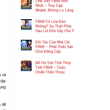
Link Vào FB68 Mới
Nhất – Truy Cập
Nhanh, Không Lo Lắng
FB68 Có Lừa Đảo
Không? Sự Thật Phía
Sau Lời Đồn Gây Chú Ý
Đối Tác Của Nhà Cái
FB68 – Phát Triển Sân
Chơi Đẳng Cấp
Nổ Hũ Sơn Tinh Thủy
Tinh FB68 – Cuộc
Chiến Thần Thoại
u và
 cập
hung
g dễ