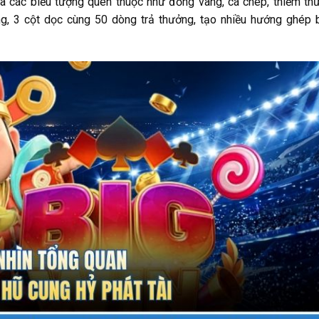
ua các biểu tượng quen thuộc như đồng vàng, cá chép, thiềm th
g, 3 cột dọc cùng 50 dòng trả thưởng, tạo nhiều hướng ghép 