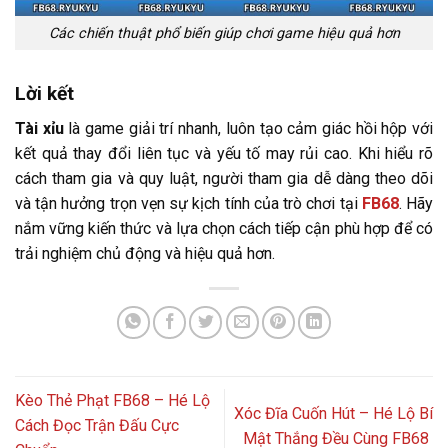
Các chiến thuật phổ biến giúp chơi game hiệu quả hơn
Lời kết
Tài xỉu
là game giải trí nhanh, luôn tạo cảm giác hồi hộp với
kết quả thay đổi liên tục và yếu tố may rủi cao. Khi hiểu rõ
cách tham gia và quy luật, người tham gia dễ dàng theo dõi
và tận hưởng trọn vẹn sự kịch tính của trò chơi tại
FB68
. Hãy
nắm vững kiến thức và lựa chọn cách tiếp cận phù hợp để có
trải nghiệm chủ động và hiệu quả hơn.
Kèo Thẻ Phạt FB68 – Hé Lộ
Xóc Đĩa Cuốn Hút – Hé Lộ Bí
Cách Đọc Trận Đấu Cực
Mật Thắng Đều Cùng FB68