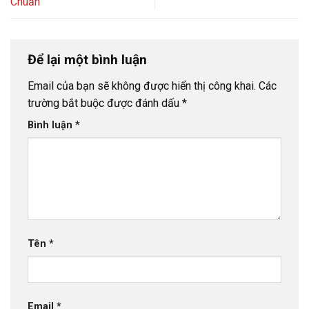
Chuẩn
Để lại một bình luận
Email của bạn sẽ không được hiển thị công khai.
Các
trường bắt buộc được đánh dấu
*
Bình luận
*
Tên
*
Email
*