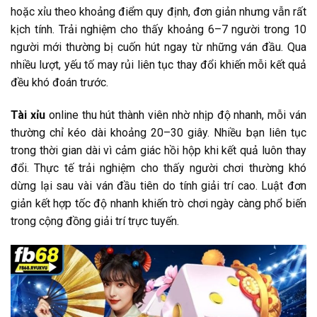
hoặc xỉu theo khoảng điểm quy định, đơn giản nhưng vẫn rất
kịch tính. Trải nghiệm cho thấy khoảng 6–7 người trong 10
người mới thường bị cuốn hút ngay từ những ván đầu. Qua
nhiều lượt, yếu tố may rủi liên tục thay đổi khiến mỗi kết quả
đều khó đoán trước.
Tài xỉu
online thu hút thành viên nhờ nhịp độ nhanh, mỗi ván
thường chỉ kéo dài khoảng 20–30 giây. Nhiều bạn liên tục
trong thời gian dài vì cảm giác hồi hộp khi kết quả luôn thay
đổi. Thực tế trải nghiệm cho thấy người chơi thường khó
dừng lại sau vài ván đầu tiên do tính giải trí cao. Luật đơn
giản kết hợp tốc độ nhanh khiến trò chơi ngày càng phổ biến
trong cộng đồng giải trí trực tuyến.