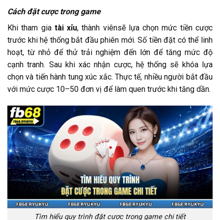
Cách đặt cược trong game
Khi tham gia
tài xỉu
, thành viênsẽ lựa chọn mức tiền cược
trước khi hệ thống bắt đầu phiên mới. Số tiền đặt có thể linh
hoạt, từ nhỏ để thử trải nghiệm đến lớn để tăng mức độ
cạnh tranh. Sau khi xác nhận cược, hệ thống sẽ khóa lựa
chọn và tiến hành tung xúc xắc. Thực tế, nhiều người bắt đầu
với mức cược 10–50 đơn vị để làm quen trước khi tăng dần.
Tìm hiểu quy trình đặt cược trong game chi tiết