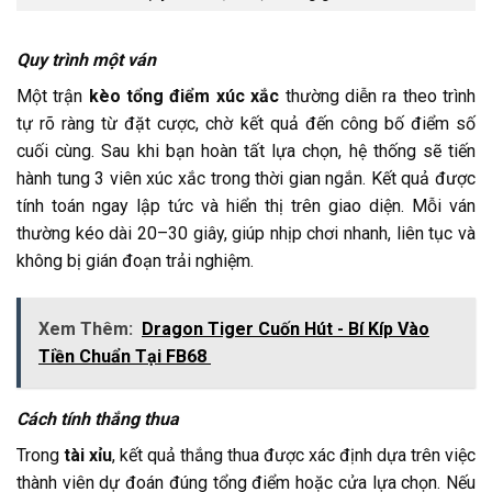
Quy trình một ván
Một trận
kèo tổng điểm xúc xắc
thường diễn ra theo trình
tự rõ ràng từ đặt cược, chờ kết quả đến công bố điểm số
cuối cùng. Sau khi bạn hoàn tất lựa chọn, hệ thống sẽ tiến
hành tung 3 viên xúc xắc trong thời gian ngắn. Kết quả được
tính toán ngay lập tức và hiển thị trên giao diện. Mỗi ván
thường kéo dài 20–30 giây, giúp nhịp chơi nhanh, liên tục và
không bị gián đoạn trải nghiệm.
Xem Thêm:
Dragon Tiger Cuốn Hút - Bí Kíp Vào
Tiền Chuẩn Tại FB68
Cách tính thắng thua
Trong
tài xỉu
, kết quả thắng thua được xác định dựa trên việc
thành viên dự đoán đúng tổng điểm hoặc cửa lựa chọn. Nếu