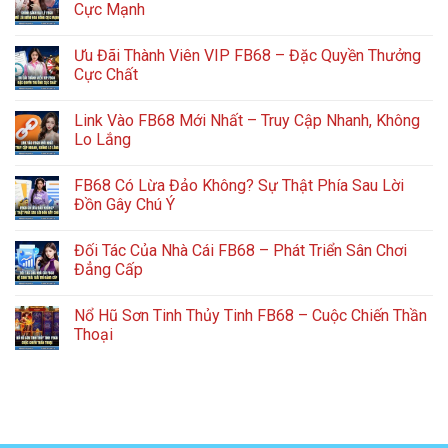
Cực Mạnh
Ưu Đãi Thành Viên VIP FB68 – Đặc Quyền Thưởng
Cực Chất
Link Vào FB68 Mới Nhất – Truy Cập Nhanh, Không
Lo Lắng
FB68 Có Lừa Đảo Không? Sự Thật Phía Sau Lời
Đồn Gây Chú Ý
Đối Tác Của Nhà Cái FB68 – Phát Triển Sân Chơi
Đẳng Cấp
Nổ Hũ Sơn Tinh Thủy Tinh FB68 – Cuộc Chiến Thần
Thoại