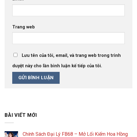
Trang web
Lưu tên của tôi, email, và trang web trong trình
duyệt này cho lần bình luận kế tiếp của tôi.
BÀI VIẾT MỚI
Chính Sách Đại Lý FB68 – Mở Lối Kiếm Hoa Hồng