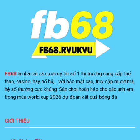
FB68
là nhà cái cá cược uy tín số 1 thị trường cung cấp thể
thao, casino, hay nổ hũ,... với bảo mật cao, truy cập mượt mà,
hệ số thưởng cực khủng. Sân chơi hoàn hảo cho các anh em
trong mùa world cup 2026 dự đoán kết quả bóng đá.
GIỚI THIỆU